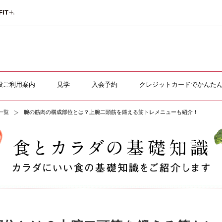
設ご利用案内
見学
入会予約
クレジットカードでかんた
一覧
腕の筋肉の構成部位とは？上腕二頭筋を鍛える筋トレメニューも紹介！