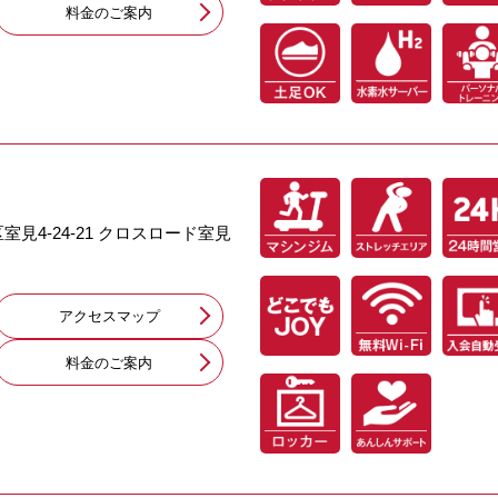
料⾦のご案内
区室見4-24-21 クロスロード室見
アクセスマップ
料⾦のご案内