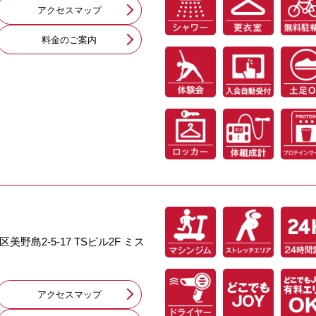
アクセスマップ
料⾦のご案内
美野島2-5-17 TSビル2F ミス
アクセスマップ