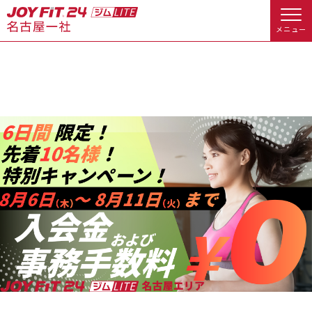
メニュー
店舗トップ
会員様向けのご案内
会員の方へトップ
入会のお手続きをする
会員様へのお知らせ
休会お手続き
入会するトップ
オプション料金
アクセス
料金・サービス等詳しく見る
Appで入会手続き
店舗情報・サービス
よくあるご質問
入会を悩まれている方へトップ
店舗へのお問い合わせ
JOYFIT総合トップ
JOYFIT