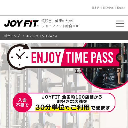
日本語
簡体中文
English
笑顔と、健康のために
ジョイフィット総合TOP
総合トップ
エンジョイタイムパス
入会のご案内
店舗を探す
店舗を探す
入会のご案内
よくあるご質問
Vitalityに関するお問い合わせ