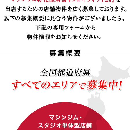
JOYFIT
JOYFIT24
JOYFIT YOGA
JOYFIT+
法人会員制度