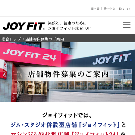
日本語
簡体中文
English
笑顔と、健康のために
ジョイフィット総合TOP
総合トップ
店舗物件募集のご案内
入会のご案内
店舗を探す