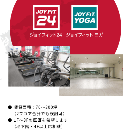
賃貸面積：70〜200坪
（2フロア合計でも検討可）
1F〜3Fの区画を希望します
（地下階・4F以上応相談）