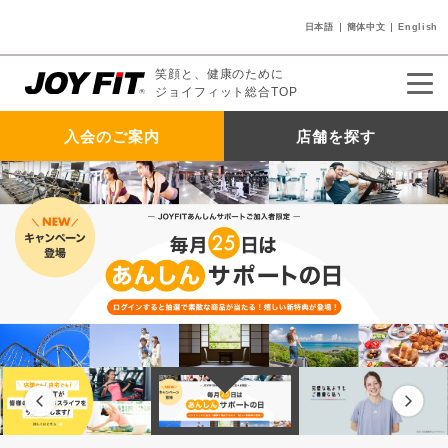
日本語
簡体中文
English
笑顔と、健康のために
ジョイフィット総合TOP
入会のご案内
店舗を探す
入会のご案内
店舗を探す