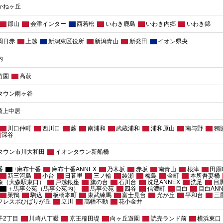
かねヶ丘
郡山
会津インター
西若松
いわき鹿島
いわき内郷
いわき錦
岡日赤
上越
新潟東区役所
新潟青山
新発田
イオン県央
内
竹園
高萩
タウン雨ヶ谷
崎上中居
川口仲町
西川口
蕨
南浦和
武蔵浦和
浦和原山
南与野
獨
深谷
タウン市川大和田
イオンタウン新船橋
番
+麻布十番
麻布十番ANNEX
乃木坂
赤坂
南青山
根津
田原
新三河島
小台
日暮里
三ノ輪
綾瀬
梅島
金町
本所吾妻橋
森（大森駅東口）
戸越銀座
旗の台
石川台
洗足ANNEX
洗足
目
＋馬事公苑（馬事公苑内）
馬事公苑
四谷
信濃町
目白
目白ANN
巣鴨
駒込
板橋本町
東武練馬
富士見台
光が丘
平和台
三
 フレスポひばりが丘
立川
高幡不動
花小金井
子2丁目
川崎八丁畷
京王稲田堤
向ヶ丘遊園
読売ランド前
横浜東口