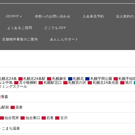
JOYFIT＋
本部へのお問い合わせ
入会来店予約
法人契約の
よくあるご質問
どこでもJOY
店舗物件募集のご案内
あんしんサポート
 札幌北24条
札幌北24条駅
札幌麻生
札幌北
札幌平岡公園
札幌手稲
ルエ中島
苫小牧柳町
札幌駅北口
札幌宮の沢
札幌北14条光星
旭川
イミングスクール
青森
山駅前
花巻
仙台荒井
仙台東口
石巻
古川
・こまち温泉