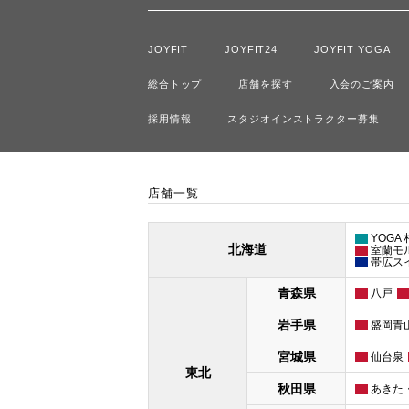
JOYFIT
JOYFIT24
JOYFIT YOGA
総合トップ
店舗を探す
入会のご案内
採用情報
スタジオインストラクター募集
店舗一覧
YOGA
北海道
室蘭モ
帯広ス
青森県
八戸
岩手県
盛岡青
宮城県
仙台泉
東北
秋田県
あきた