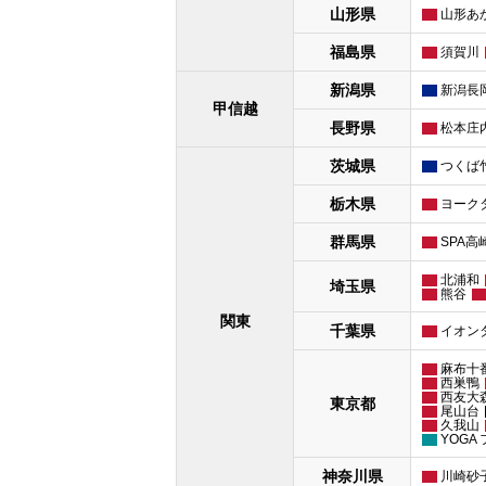
山形県
山形あ
福島県
須賀川
新潟県
新潟長
甲信越
長野県
松本庄
茨城県
つくば
栃木県
ヨーク
群馬県
SPA高
北浦和
埼玉県
熊谷
関東
千葉県
イオン
麻布十
西巣鴨
西友大
東京都
尾山台
久我山
YOGA
神奈川県
川崎砂