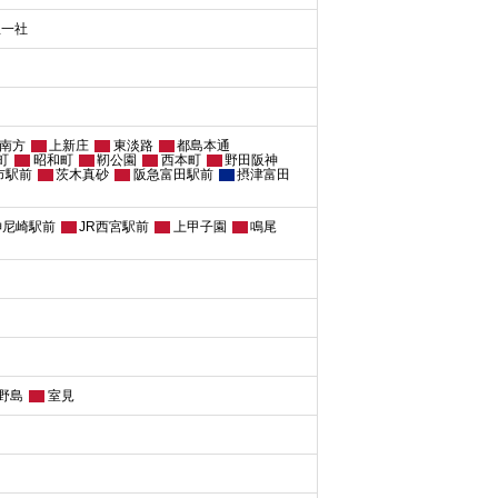
屋一社
南方
上新庄
東淡路
都島本通
町
昭和町
靭公園
西本町
野田阪神
市駅前
茨木真砂
阪急富田駅前
摂津富田
神尼崎駅前
JR西宮駅前
上甲子園
鳴尾
野島
室見