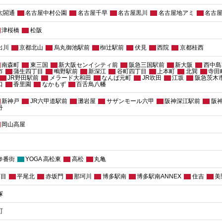
太閤通
名古屋中村公園
名古屋千早
名古屋黒川
名古屋地アミ
名古
津桜橋
松阪
出川
京都北山
烏丸御池駅前
椥辻駅前
伏見
西院
京都桂西
南森町
東三国
新大阪センイシティ前
阪急三国駅前
新大阪
西中島
市
蒲生四丁目
鴫野駅前
新深江
谷町四丁目
上本町
北巽
寺田
JR野田駅前
メラード大和田
なんば元町
JR吹田
江坂
阪急茨木
口
香里園
なかもず
百舌鳥八幡
新神戸
JR六甲道駅前
灘岩屋
サザンモール六甲
阪神深江駅前
阪
丹
岡山高屋
参番街
YOGA 高松東
高松
丸亀
丁目
平尾北
赤坂門
那珂川
博多駅南
博多駅南ANNEX
住吉
美
塚
町