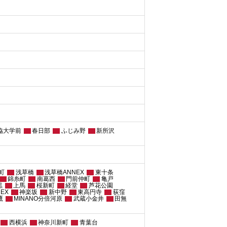
協大学前
春日部
ふじみ野
新所沢
町
浅草橋
浅草橋ANNEX
東十条
錦糸町
南葛西
門前仲町
亀戸
黒
上馬
桜新町
経堂
芦花公園
EX
神楽坂
新中野
東高円寺
荻窪
鷹
MINANO分倍河原
武蔵小金井
田無
西横浜
神奈川新町
青葉台