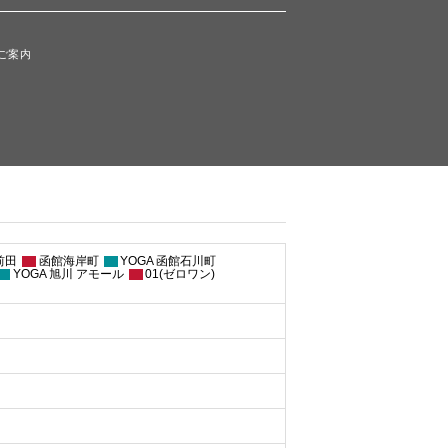
ご案内
前田
函館海岸町
YOGA 函館石川町
YOGA 旭川 アモール
01(ゼロワン)