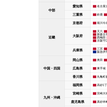
愛知県
名古屋
中部
三重県
鈴鹿
京都府
堀川今
天六
新森古
大阪府
近畿
西梅田
京阪守
三宮
兵庫県
阪急伊
岡山県
奥田
中国・四国
広島県
東手城
香川県
丸亀町
福岡県
高砂1
宮崎県
宮崎大
九州・沖縄
鹿児島県
真砂本