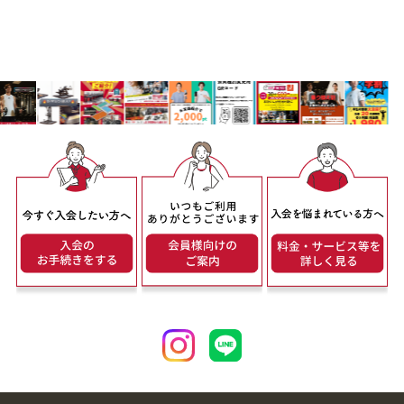
キャンペーン
料金のご案内
JOYFIT24
JOYFIT YOGA
アクセス
店舗情報・サービス
JOYFIT+
店舗を探す
見学・体験
入会方法
よくあるご質問
店舗へのお問い合わせ