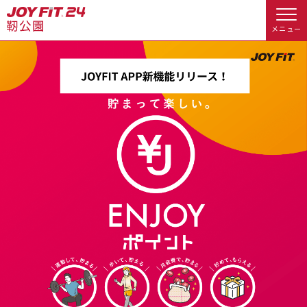
メニュー
店舗トップ
会員様向けのご案内
会員の方へトップ
入会のお手続きをする
会員様へのお知らせ
予約する
入会するトップ
休会お手続き
オプション料金
料金・サービス等詳しく見る
Appで入会手続き
アクセス
店舗情報・サービス
入会を悩まれている方へトップ
よくあるご質問
店舗へのお問い合わせ
JOYFIT総合トップ
JOYFIT