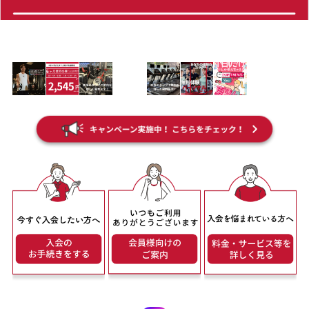
キャンペーン
料金のご案内
JOYFIT24
JOYFIT YOGA
アクセス
店舗情報・サービス
JOYFIT+
店舗を探す
見学・体験
入会方法
よくあるご質問
店舗へのお問い合わせ