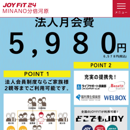
メニュー
店舗トップ
会員様向けのご案内
会員の方へトップ
入会のお手続きをする
会員様へのお知らせ
オプション料金
入会するトップ
アクセス
店舗情報・サービス
料金・サービス等詳しく見る
Appで入会手続き
よくあるご質問
店舗へのお問い合わせ
入会を悩まれている方へトップ
JOYFIT総合トップ
JOYFIT