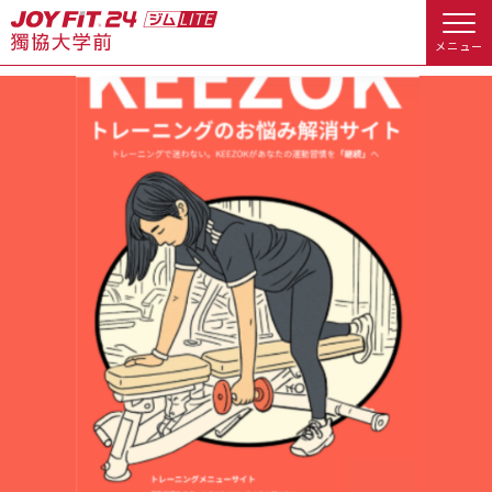
メニュー
店舗トップ
会員様向けのご案内
会員の方へトップ
入会のお手続きをする
会員様へのお知らせ
休会お手続き
入会するトップ
オプション料金
アクセス
料金・サービス等詳しく見る
Appで入会手続き
店舗情報・サービス
よくあるご質問
入会を悩まれている方へトップ
店舗へのお問い合わせ
JOYFIT総合トップ
JOYFIT