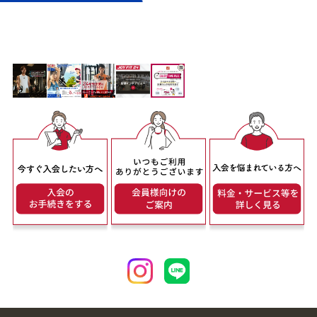
キャンペーン
料金のご案内
JOYFIT24
JOYFIT YOGA
アクセス
店舗情報・サービス
JOYFIT+
店舗を探す
見学・体験
入会方法
よくあるご質問
店舗へのお問い合わせ