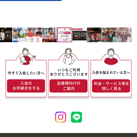
キャンペーン
料金のご案内
JOYFIT24
JOYFIT YOGA
アクセス
店舗情報・サービス
JOYFIT+
店舗を探す
見学・体験
入会方法
よくあるご質問
店舗へのお問い合わせ