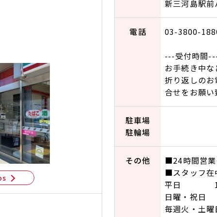
新三河島駅前
電話
03-3800-188
---受付時間--
お手続き中な
折り返しのお
合せをお願い
駐車場
駐輪場
その他
■24時間営
■スタッフ在
ps
平日 11:00
日曜・祝日 11:
毎週火・土曜