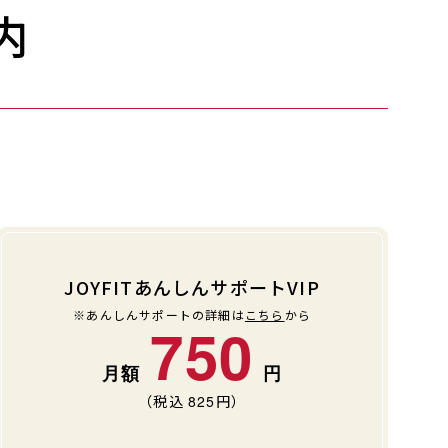
内
JOYFITあんしんサポートVIP
※あんしんサポートの詳細は
こちら
から
750
（税込
825
円）