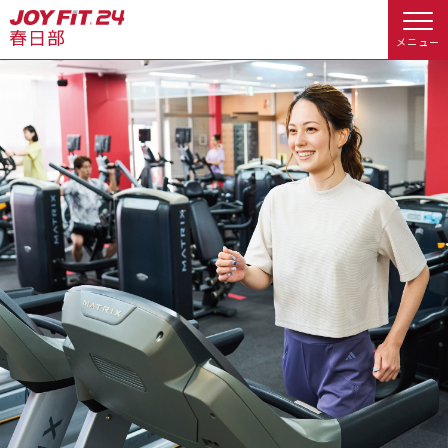
メニュー
店舗トップ
会員様向けのご案内
会員の方へトップ
入会のお手続きをする
会員様へのお知らせ
スタジオプログラム情報
入会するトップ
予約する
休会お手続き
料金・サービス等詳しく見る
クレジットカードで入会する
オプション料金
アクセス
入会を悩まれている方へトップ
店舗情報・サービス
よくあるご質問
JOYFIT総合トップ
JOYFIT