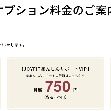
オプション料金のご案
いいたします。
【JOYFITあんしんサポートVIP】
※あんしんサポートの詳細は
こちら
から
750
（税込
825
円）