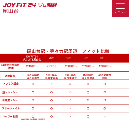
メニュー
店舗トップ
会員様向けのご案内
会員の方へトップ
入会のお手続きをする
会員様へのお知らせ
休会お手続き
入会するトップ
オプション料金
アクセス
料金・サービス等詳しく見る
Appで入会手続き
店舗情報・サービス
よくあるご質問
入会を悩まれている方へトップ
店舗へのお問い合わせ
JOYFIT総合トップ
JOYFIT