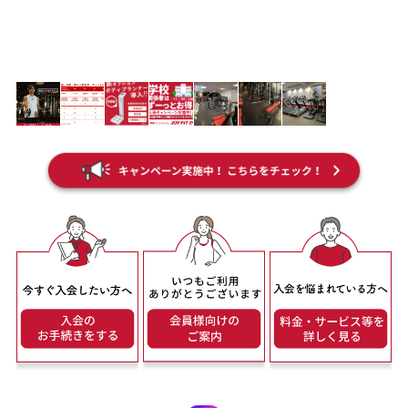
キャンペーン
料金のご案内
JOYFIT24
JOYFIT YOGA
アクセス
店舗情報・サービス
JOYFIT+
店舗を探す
見学・体験
入会方法
よくあるご質問
店舗へのお問い合わせ