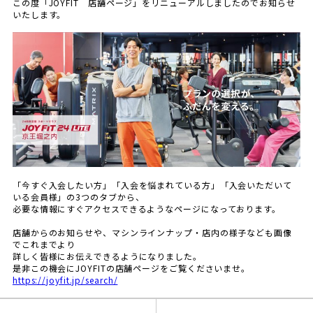
この度「JOYFIT 店舗ページ」をリニューアルしましたのでお知らせ
いたします。
JOYFIT
JOYFIT24
JOYFIT YOGA
「今すぐ入会したい方」「入会を悩まれている方」「入会いただいて
いる会員様」の3つのタブから、
必要な情報にすぐアクセスできるようなページになっております。
JOYFIT+
店舗からのお知らせや、マシンラインナップ・店内の様子なども画像
でこれまでより
法人会員制度
詳しく皆様にお伝えできるようになりました。
是非この機会にJOYFITの店舗ページをご覧くださいませ。
https://joyfit.jp/search/