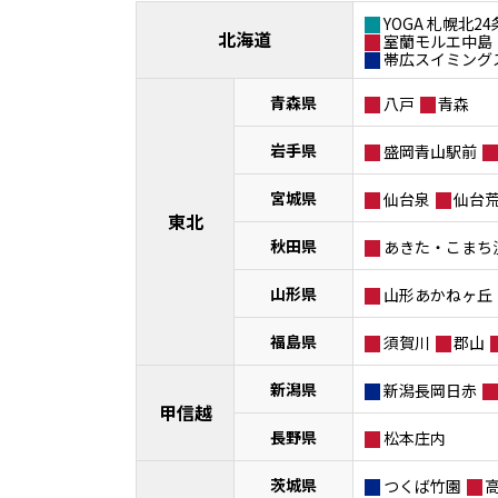
YOGA 札幌北24
北海道
室蘭モルエ中島
帯広スイミング
青森県
八戸
青森
岩手県
盛岡青山駅前
宮城県
仙台泉
仙台
東北
秋田県
あきた・こまち
山形県
山形あかねヶ丘
福島県
須賀川
郡山
新潟県
新潟長岡日赤
甲信越
長野県
松本庄内
茨城県
つくば竹園