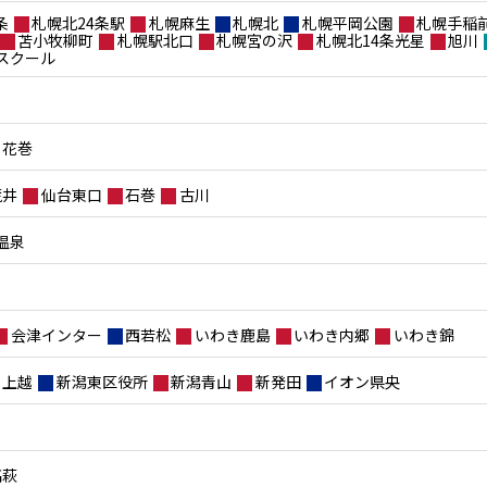
条
札幌北24条駅
札幌麻生
札幌北
札幌平岡公園
札幌手稲
苫小牧柳町
札幌駅北口
札幌宮の沢
札幌北14条光星
旭川
スクール
花巻
荒井
仙台東口
石巻
古川
温泉
会津インター
西若松
いわき鹿島
いわき内郷
いわき錦
上越
新潟東区役所
新潟青山
新発田
イオン県央
高萩