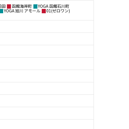
前田
函館海岸町
YOGA 函館石川町
YOGA 旭川 アモール
01(ゼロワン)