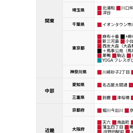
北浦和
川口
埼玉県
深谷
関東
千葉県
イオンタウン市
麻布十番
+麻
新三河島
小
西友大森（大森
東京都
＋馬事公苑（馬
巣鴨
駒込
YOGA フレス
神奈川県
川崎砂子2丁目
愛知県
名古屋太閤通
中部
三重県
鈴鹿
津桜橋
京都府
堀川今出川
天六
南森町
蒲生四丁目
大阪府
近畿
JR野田駅前