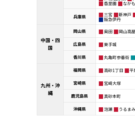
香里園
なか
三宮
新神戸
兵庫県
阪急伊丹
岡山県
奥田
岡山高
中国・四
広島県
東手城
国
香川県
丸亀町参番街
福岡県
高砂1丁目
平
宮崎県
宮崎大塚
九州・沖
縄
鹿児島県
真砂本町
沖縄県
泡瀬
うるま