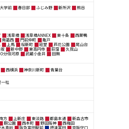
大学前
春日部
ふじみ野
新所沢
熊谷
町
浅草橋
浅草橋ANNEX
東十条
西巣鴨
南葛西
門前仲町
亀戸
黒
上馬
桜新町
経堂
芦花公園
尾山台
楽坂
新中野
東高円寺
荻窪
久我山
ANO分倍河原
武蔵小金井
田無
西横浜
神奈川新町
青葉台
屋一社
南方
上新庄
東淡路
都島本通
新森古市
靭公園
西本町
野田阪神
西梅田
茨木真砂
阪急富田駅前
摂津富田
京阪守口