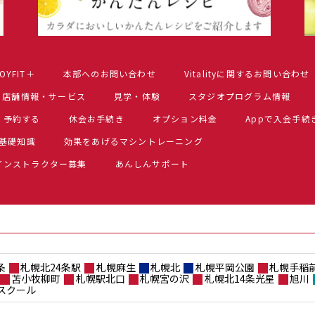
OYFIT＋
本部へのお問い合わせ
Vitalityに関するお問い合わせ
店舗情報・サービス
見学・体験
スタジオプログラム情報
予約する
休会お手続き
オプション料金
Appで入会手続
基礎知識
効果をあげるマシントレーニング
インストラクター募集
あんしんサポート
条
札幌北24条駅
札幌麻生
札幌北
札幌平岡公園
札幌手稲
苫小牧柳町
札幌駅北口
札幌宮の沢
札幌北14条光星
旭川
スクール