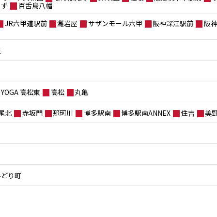
もず
百舌鳥八幡
JR六甲道駅前
灘岩屋
サザンモール六甲
阪神深江駅前
阪
屋
YOGA 高松東
高松
丸亀
尾北
赤坂門
那珂川
博多駅南
博多駅南ANNEX
住吉
美
みどり町