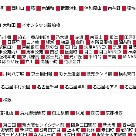
仲町
西川口
蕨
南浦和
武蔵浦和
浦和原山
南与野
獨協
川大和田
イオンタウン新船橋
布十番
麻布十番ANNEX
乃木坂
赤坂
南青山
根津
田原
台
日暮里
三ノ輪
綾瀬
梅島
金町
本所吾妻橋
錦糸町
駅東口）
戸越銀座
旗の台
石川台
洗足ANNEX
洗足
目
事公苑内）
馬事公苑
四谷
信濃町
目白
目白ANNEX
神
板橋本町
東武練馬
富士見台
光が丘
平和台
三鷹
MIN
ポひばりが丘
立川
高幡不動
花小金井
川崎八丁畷
京王稲田堤
向ヶ丘遊園
読売ランド前
横浜東口
名古屋中村公園
名古屋千早
名古屋黒川
名古屋地アミ
名古
松阪
京都北山
烏丸御池駅前
椥辻駅前
伏見
西院
京都桂西
東三国
新大阪センイシティ前
阪急三国駅前
新大阪
西中島
鴫野駅前
新深江
谷町四丁目
上本町
北巽
寺田町
昭和町
メラード大和田
なんば元町
JR吹田
江坂
阪急茨木市駅前