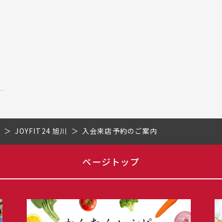
道
JOYFIT24 旭川
入会来店予約のご案内
ページトップ