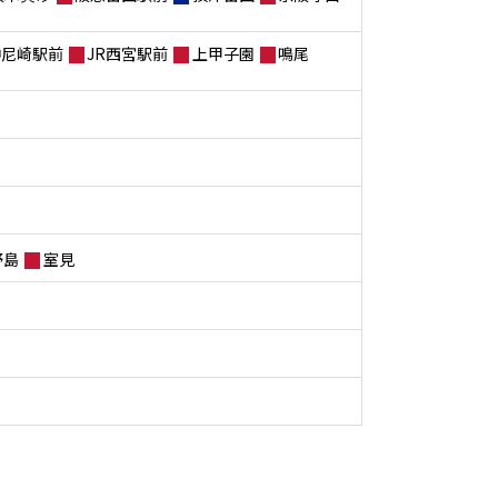
神尼崎駅前
JR西宮駅前
上甲子園
鳴尾
野島
室見