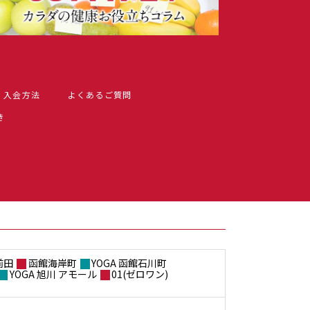
入会方法
よくあるご質問
き
前田
函館海岸町
YOGA 函館石川町
YOGA 旭川 アモール
01(ゼロワン)