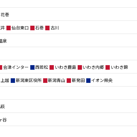
花巻
荒井
仙台東口
石巻
古川
温泉
会津インター
西若松
いわき鹿島
いわき内郷
いわき錦
上越
新潟東区役所
新潟青山
新発田
イオン県央
高萩
ヶ谷