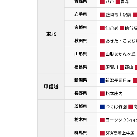
青森県
八戸
青森
岩手県
盛岡青山駅前
宮城県
仙台泉
仙台
東北
秋田県
あきた・こまち
山形県
山形あかねヶ丘
福島県
須賀川
郡山
新潟県
新潟長岡日赤
甲信越
長野県
松本庄内
茨城県
つくば竹園
栃木県
ヨークタウン雨
群馬県
SPA高崎上中居