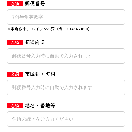
郵便番号
キャンペーン
料金のご案内
JOYFIT24
JOYFIT YOGA
アクセス
店舗情報・サービス
※半角数字、 ハイフン不要（例:1234567890）
JOYFIT+
店舗を探す
見学・体験
入会方法
都道府県
よくあるご質問
店舗へのお問い合わせ
市区郡・町村
地名・番地等