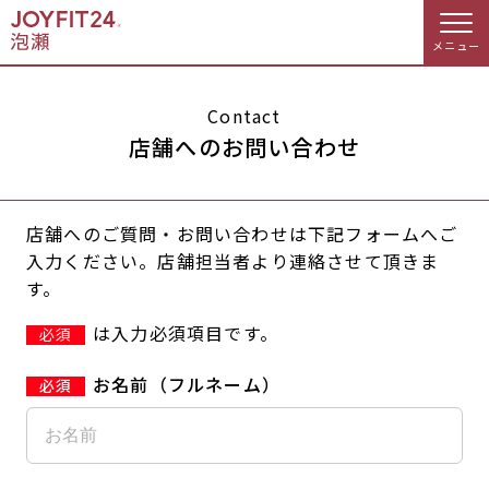
メニュー
店舗トップ
Contact
店舗へのお問い合わせ
会員様向けのご案内
店舗へのご質問・お問い合わせは下記フォームへご
会員の方へトップ
入力ください。店舗担当者より連絡させて頂きま
す。
入会のお手続きをする
会員様へのお知らせ
予約する
は入力必須項目です。
必須
入会するトップ
休会お手続き
オプション料金
お名前（フルネーム）
料金・サービス等詳しく見る
Appで入会手続き
アクセス
店舗情報・サービス
入会を悩まれている方へトップ
よくあるご質問
店舗へのお問い合わせ
JOYFIT総合トップ
JOYFIT