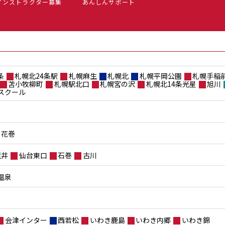
インストラクター募集
あんしんサポート
条
札幌北24条駅
札幌麻生
札幌北
札幌平岡公園
札幌手稲
苫小牧柳町
札幌駅北口
札幌宮の沢
札幌北14条光星
旭川
スクール
花巻
荒井
仙台東口
石巻
古川
温泉
会津インター
西若松
いわき鹿島
いわき内郷
いわき錦