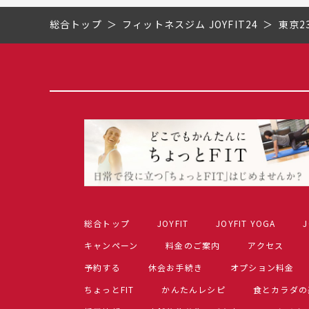
総合トップ
フィットネスジム JOYFIT24
東京2
総合トップ
JOYFIT
JOYFIT YOGA
J
キャンペーン
料金のご案内
アクセス
予約する
休会お手続き
オプション料金
ちょっとFIT
かんたんレシピ
食とカラダの