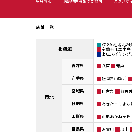
採用情報
店舗物件募集のご案内
スタジオ
店舗一覧
YOGA 札幌北24
北海道
室蘭モルエ中島
帯広スイミング
青森県
八戸
青森
岩手県
盛岡青山駅前
宮城県
仙台泉
仙台
東北
秋田県
あきた・こまち
山形県
山形あかねヶ丘
福島県
須賀川
郡山