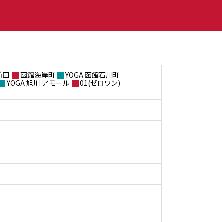
前田
函館海岸町
YOGA 函館石川町
YOGA 旭川 アモール
01(ゼロワン)