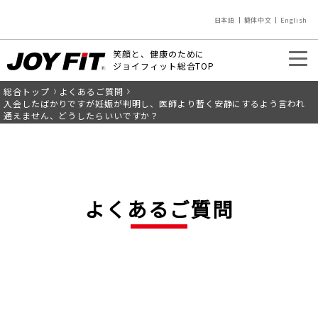
日本語
簡体中文
English
笑顔と、健康のために
ジョイフィット総合TOP
総合トップ
よくあるご質問
入会のご案内
店舗を探す
入会したばかりですが妊娠が判明し、医師より暫く安静にするよう言われ
通えません、どうしたらいいですか？
よくあるご質問