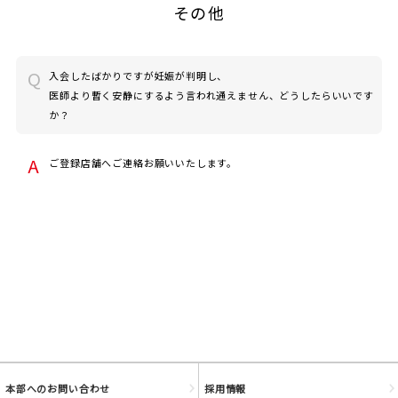
その他
入会したばかりですが妊娠が判明し、
医師より暫く安静にするよう言われ通えません、どうしたらいいです
か？
JOYFIT
ご登録店舗へご連絡お願いいたします。
JOYFIT24
JOYFIT YOGA
JOYFIT+
法人会員制度
本部へのお問い合わせ
採用情報