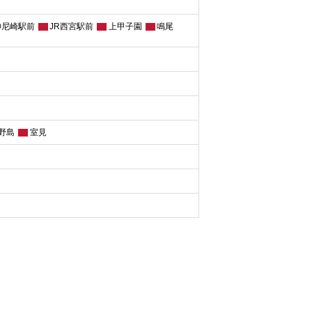
神尼崎駅前
JR西宮駅前
上甲子園
鳴尾
野島
室見