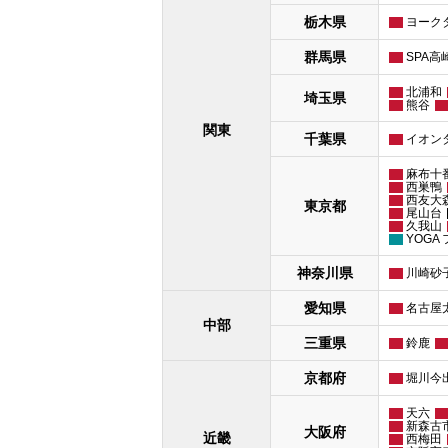
栃木県
ヨーク
群馬県
SPA高
北浦和
埼玉県
熊谷
関東
千葉県
イオン
麻布十
西巣鴨
西友大
東京都
尾山台
久我山
YOGA
神奈川県
川崎砂
愛知県
名古屋
中部
三重県
鈴鹿
京都府
堀川今
天六
新森古
大阪府
近畿
西梅田