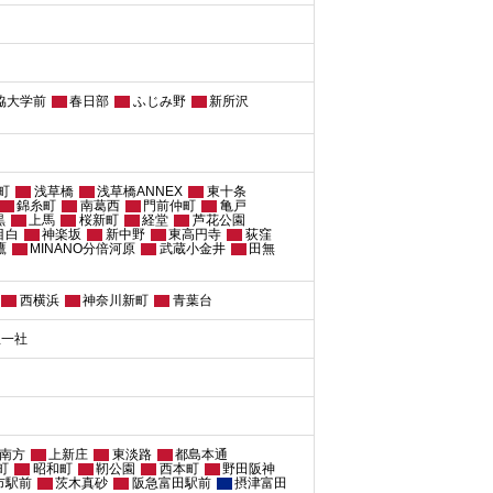
協大学前
春日部
ふじみ野
新所沢
町
浅草橋
浅草橋ANNEX
東十条
錦糸町
南葛西
門前仲町
亀戸
黒
上馬
桜新町
経堂
芦花公園
目白
神楽坂
新中野
東高円寺
荻窪
鷹
MINANO分倍河原
武蔵小金井
田無
西横浜
神奈川新町
青葉台
屋一社
南方
上新庄
東淡路
都島本通
町
昭和町
靭公園
西本町
野田阪神
市駅前
茨木真砂
阪急富田駅前
摂津富田