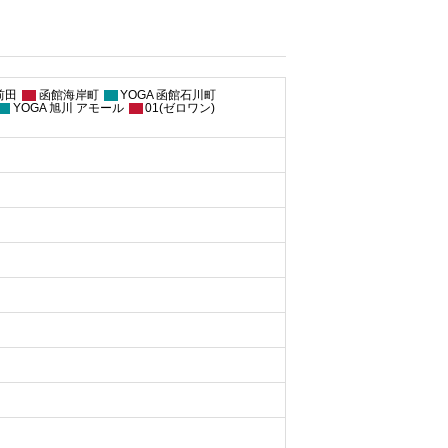
前田
函館海岸町
YOGA 函館石川町
YOGA 旭川 アモール
01(ゼロワン)