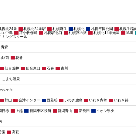
 札幌北24条
札幌北24条駅
札幌麻生
札幌北
札幌平岡公園
札幌手稲
ルエ中島
苫小牧柳町
札幌駅北口
札幌宮の沢
札幌北14条光星
旭川
イミングスクール
青森
山駅前
花巻
仙台荒井
仙台東口
石巻
古川
・こまち温泉
かねヶ丘
郡山
会津インター
西若松
いわき鹿島
いわき内郷
いわき錦
岡日赤
上越
新潟東区役所
新潟青山
新発田
イオン県央
内
竹園
高萩