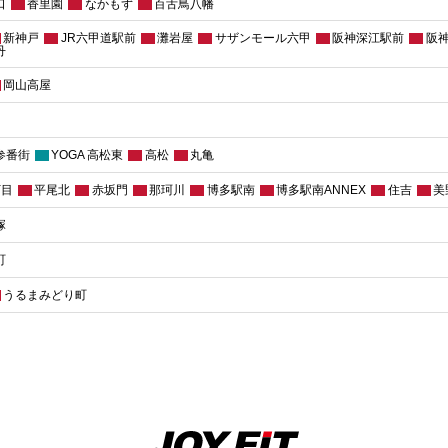
口
香里園
なかもず
百舌鳥八幡
新神戸
JR六甲道駅前
灘岩屋
サザンモール六甲
阪神深江駅前
阪
丹
岡山高屋
参番街
YOGA 高松東
高松
丸亀
丁目
平尾北
赤坂門
那珂川
博多駅南
博多駅南ANNEX
住吉
美
塚
町
うるまみどり町