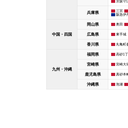
京阪守
三宮
兵庫県
阪急伊
岡山県
奥田
中国・四国
広島県
東手城
香川県
丸亀町
福岡県
高砂1
宮崎県
宮崎大
九州・沖縄
鹿児島県
真砂本
沖縄県
泡瀬