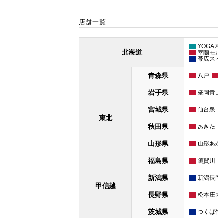
店舗一覧
YOGA
北海道
室蘭モ
帯広ス
青森県
八戸
岩手県
盛岡青
宮城県
仙台泉
東北
秋田県
あきた
山形県
山形あ
福島県
須賀川
新潟県
新潟長
甲信越
長野県
松本庄
茨城県
つくば