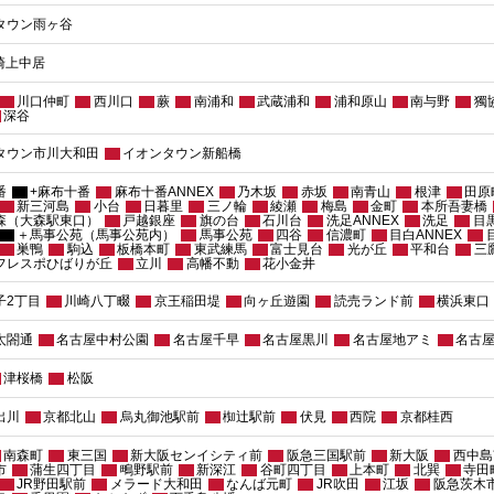
タウン雨ヶ谷
崎上中居
川口仲町
西川口
蕨
南浦和
武蔵浦和
浦和原山
南与野
獨
深谷
タウン市川大和田
イオンタウン新船橋
番
+麻布十番
麻布十番ANNEX
乃木坂
赤坂
南青山
根津
田原
新三河島
小台
日暮里
三ノ輪
綾瀬
梅島
金町
本所吾妻橋
森（大森駅東口）
戸越銀座
旗の台
石川台
洗足ANNEX
洗足
目
＋馬事公苑（馬事公苑内）
馬事公苑
四谷
信濃町
目白ANNEX
巣鴨
駒込
板橋本町
東武練馬
富士見台
光が丘
平和台
三
 フレスポひばりが丘
立川
高幡不動
花小金井
子2丁目
川崎八丁畷
京王稲田堤
向ヶ丘遊園
読売ランド前
横浜東口
太閤通
名古屋中村公園
名古屋千早
名古屋黒川
名古屋地アミ
名古
津桜橋
松阪
出川
京都北山
烏丸御池駅前
椥辻駅前
伏見
西院
京都桂西
南森町
東三国
新大阪センイシティ前
阪急三国駅前
新大阪
西中島
市
蒲生四丁目
鴫野駅前
新深江
谷町四丁目
上本町
北巽
寺田
JR野田駅前
メラード大和田
なんば元町
JR吹田
江坂
阪急茨木