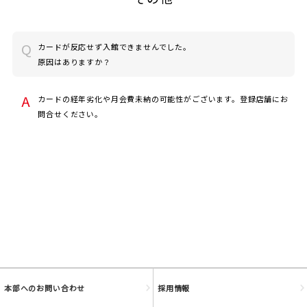
カードが反応せず入館できませんでした。
原因はありますか？
JOYFIT
カードの経年劣化や月会費未納の可能性がございます。登録店舗にお
問合せください。
JOYFIT24
JOYFIT YOGA
JOYFIT+
法人会員制度
本部へのお問い合わせ
採用情報