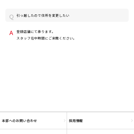
引っ越したので住所を変更したい
登録店舗にて承ります。
スタッフ在中時間にご来館ください。
JOYFIT
JOYFIT24
JOYFIT YOGA
JOYFIT+
法人会員制度
本部へのお問い合わせ
採用情報