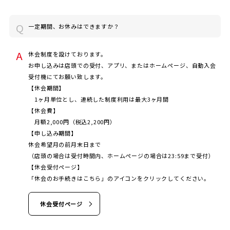
一定期間、お休みはできますか？
休会制度を設けております。
お申し込みは店頭での受付、アプリ、またはホームページ、自動入会
JOYFIT
受付機にてお願い致します。
【休会期間】
JOYFIT24
1ヶ月単位とし、連続した制度利用は最大3ヶ月間
【休会費】
月額2,000円（税込2,200円）
JOYFIT YOGA
【申し込み期間】
休会希望月の前月末日まで
JOYFIT+
（店頭の場合は受付時間内、ホームページの場合は23:59まで受付）
【休会受付ページ】
「休会のお手続きはこちら」のアイコンをクリックしてください。
法人会員制度
休会受付ページ