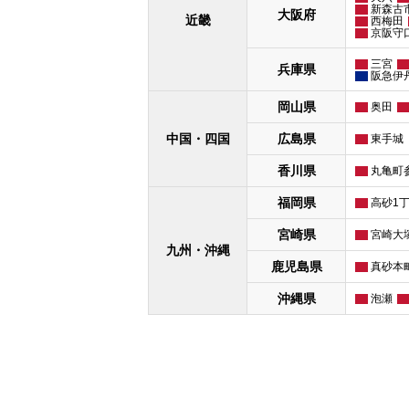
新森古
大阪府
近畿
西梅田
京阪守
三宮
兵庫県
阪急伊
岡山県
奥田
中国・四国
広島県
東手城
香川県
丸亀町
福岡県
高砂1
宮崎県
宮崎大
九州・沖縄
鹿児島県
真砂本
沖縄県
泡瀬