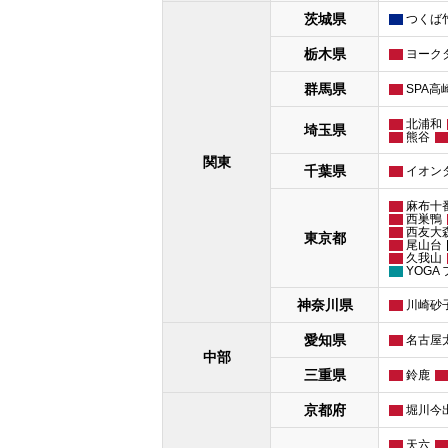
茨城県
つくば
栃木県
ヨーク
群馬県
SPA高
北浦和
埼玉県
熊谷
関東
千葉県
イオン
麻布十
西巣鴨
西友大
東京都
尾山台
久我山
YOGA
神奈川県
川崎砂
愛知県
名古屋
中部
三重県
鈴鹿
京都府
堀川今
天六