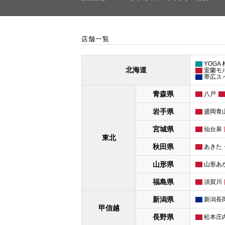
店舗一覧
YOGA
北海道
室蘭モ
帯広ス
青森県
八戸
岩手県
盛岡青
宮城県
仙台泉
東北
秋田県
あきた
山形県
山形あ
福島県
須賀川
新潟県
新潟長
甲信越
長野県
松本庄