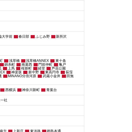
協大学前
春日部
ふじみ野
新所沢
町
浅草橋
浅草橋ANNEX
東十条
錦糸町
南葛西
門前仲町
亀戸
黒
上馬
桜新町
経堂
芦花公園
EX
神楽坂
新中野
東高円寺
荻窪
鷹
MINANO分倍河原
武蔵小金井
田無
西横浜
神奈川新町
青葉台
屋一社
南方
上新庄
東淡路
都島本通