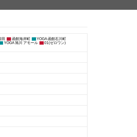
前田
函館海岸町
YOGA 函館石川町
YOGA 旭川 アモール
01(ゼロワン)