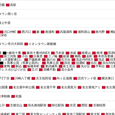
竹園
高萩
タウン雨ヶ谷
崎上中居
川口仲町
西川口
蕨
南浦和
武蔵浦和
浦和原山
南与野
獨
深谷
タウン市川大和田
イオンタウン新船橋
番
+麻布十番
麻布十番ANNEX
乃木坂
赤坂
南青山
根津
田原
新三河島
小台
日暮里
三ノ輪
綾瀬
梅島
金町
本所吾妻橋
森（大森駅東口）
戸越銀座
旗の台
石川台
洗足ANNEX
洗足
目
＋馬事公苑（馬事公苑内）
馬事公苑
四谷
信濃町
目白
目白ANN
巣鴨
駒込
板橋本町
東武練馬
富士見台
光が丘
平和台
三
 フレスポひばりが丘
立川
高幡不動
花小金井
子2丁目
川崎八丁畷
京王稲田堤
向ヶ丘遊園
読売ランド前
横浜東口
太閤通
名古屋中村公園
名古屋千早
名古屋黒川
名古屋地アミ
名古
津桜橋
松阪
出川
京都北山
烏丸御池駅前
椥辻駅前
伏見
西院
京都桂西
南森町
東三国
新大阪センイシティ前
阪急三国駅前
新大阪
西中島