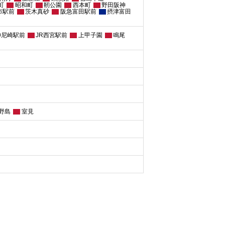
町
昭和町
靭公園
西本町
野田阪神
市駅前
茨木真砂
阪急富田駅前
摂津富田
神尼崎駅前
JR西宮駅前
上甲子園
鳴尾
野島
室見