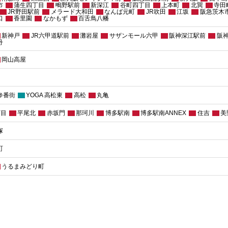
市
蒲生四丁目
鴫野駅前
新深江
谷町四丁目
上本町
北巽
寺田
JR野田駅前
メラード大和田
なんば元町
JR吹田
江坂
阪急茨木
口
香里園
なかもず
百舌鳥八幡
新神戸
JR六甲道駅前
灘岩屋
サザンモール六甲
阪神深江駅前
阪
丹
岡山高屋
参番街
YOGA 高松東
高松
丸亀
丁目
平尾北
赤坂門
那珂川
博多駅南
博多駅南ANNEX
住吉
美
塚
町
うるまみどり町