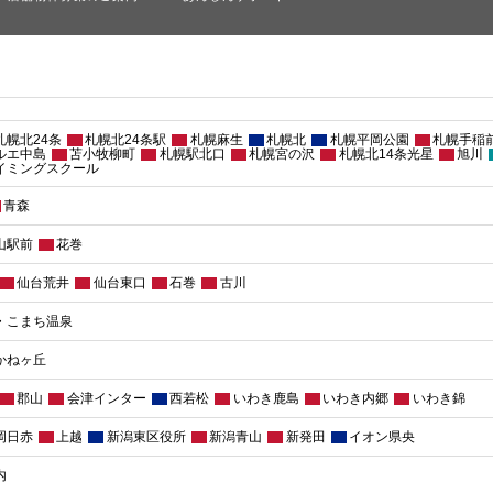
 札幌北24条
札幌北24条駅
札幌麻生
札幌北
札幌平岡公園
札幌手稲
ルエ中島
苫小牧柳町
札幌駅北口
札幌宮の沢
札幌北14条光星
旭川
イミングスクール
青森
山駅前
花巻
仙台荒井
仙台東口
石巻
古川
・こまち温泉
かねヶ丘
郡山
会津インター
西若松
いわき鹿島
いわき内郷
いわき錦
岡日赤
上越
新潟東区役所
新潟青山
新発田
イオン県央
内