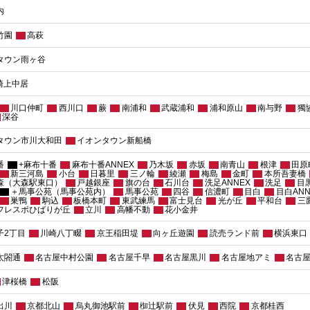
内
竹園
高萩
タウン雨ヶ谷
崎上中居
川口仲町
西川口
蕨
南浦和
武蔵浦和
浦和原山
南与野
獨
深谷
タウン市川大和田
イオンタウン新船橋
番
+麻布十番
麻布十番ANNEX
乃木坂
赤坂
南青山
根津
田原
新三河島
小台
日暮里
三ノ輪
綾瀬
梅島
金町
本所吾妻橋
森（大森駅東口）
戸越銀座
旗の台
石川台
洗足ANNEX
洗足
目
＋馬事公苑（馬事公苑内）
馬事公苑
四谷
信濃町
目白
目白ANN
巣鴨
駒込
板橋本町
東武練馬
富士見台
光が丘
平和台
三
 フレスポひばりが丘
立川
高幡不動
花小金井
子2丁目
川崎八丁畷
京王稲田堤
向ヶ丘遊園
読売ランド前
横浜東口
太閤通
名古屋中村公園
名古屋千早
名古屋黒川
名古屋地アミ
名古
津桜橋
松阪
出川
京都北山
烏丸御池駅前
椥辻駅前
伏見
西院
京都桂西