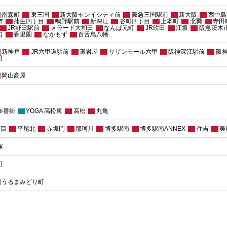
南森町
東三国
新大阪センイシティ前
阪急三国駅前
新大阪
西中島
市
蒲生四丁目
鴫野駅前
新深江
谷町四丁目
上本町
北巽
寺田
JR野田駅前
メラード大和田
なんば元町
JR吹田
江坂
阪急茨木
口
香里園
なかもず
百舌鳥八幡
新神戸
JR六甲道駅前
灘岩屋
サザンモール六甲
阪神深江駅前
阪
丹
岡山高屋
参番街
YOGA 高松東
高松
丸亀
丁目
平尾北
赤坂門
那珂川
博多駅南
博多駅南ANNEX
住吉
美
塚
町
うるまみどり町