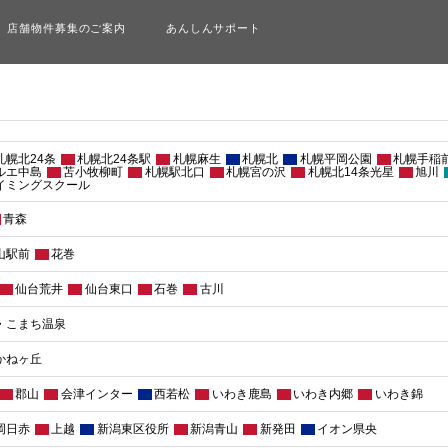
店舗物件募集のご案内
あんしんサポート
 札幌北24条
札幌北24条駅
札幌麻生
札幌北
札幌平岡公園
札幌手稲
ルエ中島
苫小牧柳町
札幌駅北口
札幌宮の沢
札幌北14条光星
旭川
イミングスクール
青森
山駅前
花巻
仙台荒井
仙台東口
石巻
古川
・こまち温泉
かねヶ丘
郡山
会津インター
西若松
いわき鹿島
いわき内郷
いわき錦
岡日赤
上越
新潟東区役所
新潟青山
新発田
イオン県央