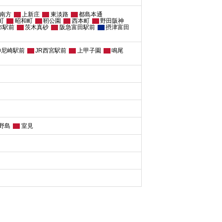
南方
上新庄
東淡路
都島本通
町
昭和町
靭公園
西本町
野田阪神
市駅前
茨木真砂
阪急富田駅前
摂津富田
神尼崎駅前
JR西宮駅前
上甲子園
鳴尾
野島
室見