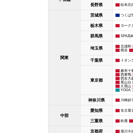
長野県
松本庄
茨城県
つくば
栃木県
ヨーク
群馬県
SPA高
北浦和
埼玉県
熊谷
関東
千葉県
イオン
麻布十
西巣鴨
西友大
東京都
尾山台
久我山
YOGA
神奈川県
川崎砂
愛知県
名古屋
中部
三重県
鈴鹿
京都府
堀川今