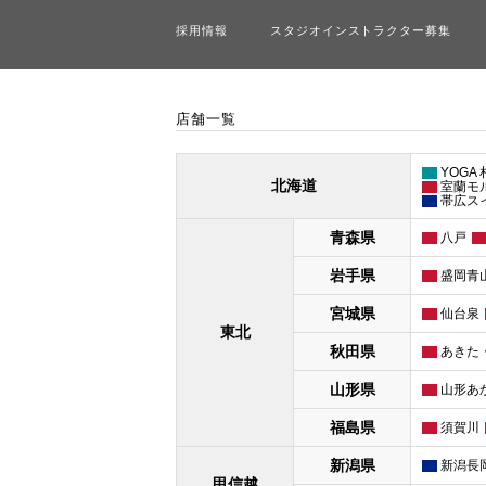
採用情報
スタジオインストラクター募集
店舗一覧
YOGA
北海道
室蘭モ
帯広ス
青森県
八戸
岩手県
盛岡青
宮城県
仙台泉
東北
秋田県
あきた
山形県
山形あ
福島県
須賀川
新潟県
新潟長
甲信越