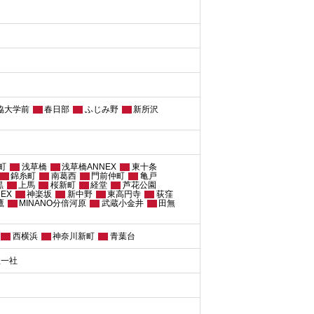
協大学前
春日部
ふじみ野
新所沢
町
浅草橋
浅草橋ANNEX
東十条
錦糸町
南葛西
門前仲町
亀戸
黒
上馬
桜新町
経堂
芦花公園
EX
神楽坂
新中野
東高円寺
荻窪
鷹
MINANO分倍河原
武蔵小金井
田無
西横浜
神奈川新町
青葉台
屋一社