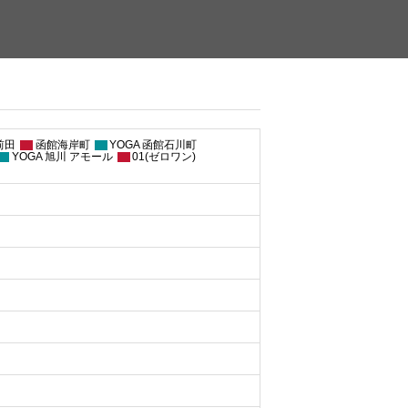
前田
函館海岸町
YOGA 函館石川町
YOGA 旭川 アモール
01(ゼロワン)