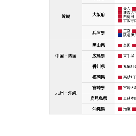
天六
新森古
大阪府
近畿
西梅田
京阪守
三宮
兵庫県
阪急伊
岡山県
奥田
中国・四国
広島県
東手城
香川県
丸亀町
福岡県
高砂1
宮崎県
宮崎大
九州・沖縄
鹿児島県
真砂本
沖縄県
泡瀬