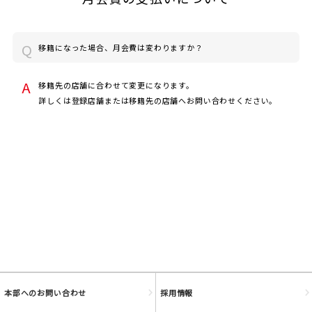
移籍になった場合、月会費は変わりますか？
移籍先の店舗に合わせて変更になります。
JOYFIT
詳しくは登録店舗または移籍先の店舗へお問い合わせください。
JOYFIT24
JOYFIT YOGA
JOYFIT+
法人会員制度
本部へのお問い合わせ
採用情報