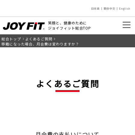
日本語
簡体中文
English
笑顔と、健康のために
ジョイフィット総合TOP
総合トップ
よくあるご質問
入会のご案内
店舗を探す
移籍になった場合、月会費は変わりますか？
よくあるご質問
月会費の支払いについて