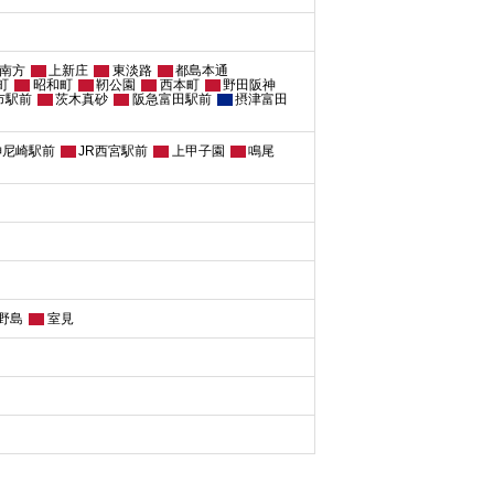
南方
上新庄
東淡路
都島本通
町
昭和町
靭公園
西本町
野田阪神
市駅前
茨木真砂
阪急富田駅前
摂津富田
神尼崎駅前
JR西宮駅前
上甲子園
鳴尾
野島
室見