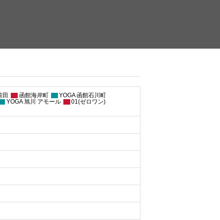
前田
函館海岸町
YOGA 函館石川町
YOGA 旭川 アモール
01(ゼロワン)