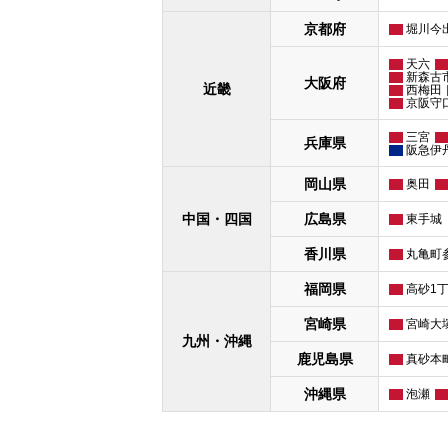
京都府
堀川今
天六
新森古
大阪府
近畿
西梅田
京阪守
三宮
兵庫県
阪急伊
岡山県
奥田
中国・四国
広島県
東手城
香川県
丸亀町
福岡県
高砂1
宮崎県
宮崎大
九州・沖縄
鹿児島県
真砂本
沖縄県
泡瀬