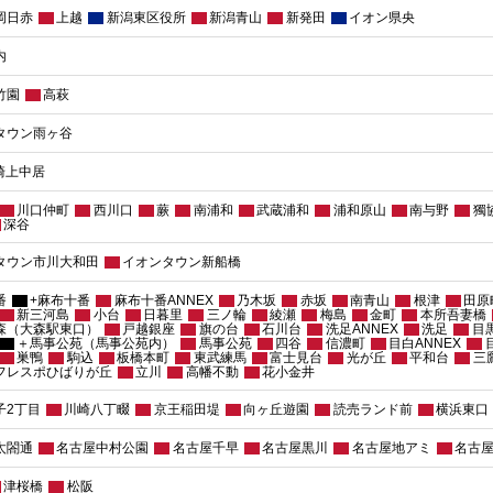
岡日赤
上越
新潟東区役所
新潟青山
新発田
イオン県央
内
竹園
高萩
タウン雨ヶ谷
崎上中居
川口仲町
西川口
蕨
南浦和
武蔵浦和
浦和原山
南与野
獨
深谷
タウン市川大和田
イオンタウン新船橋
番
+麻布十番
麻布十番ANNEX
乃木坂
赤坂
南青山
根津
田原
新三河島
小台
日暮里
三ノ輪
綾瀬
梅島
金町
本所吾妻橋
森（大森駅東口）
戸越銀座
旗の台
石川台
洗足ANNEX
洗足
目
＋馬事公苑（馬事公苑内）
馬事公苑
四谷
信濃町
目白ANNEX
巣鴨
駒込
板橋本町
東武練馬
富士見台
光が丘
平和台
三
 フレスポひばりが丘
立川
高幡不動
花小金井
子2丁目
川崎八丁畷
京王稲田堤
向ヶ丘遊園
読売ランド前
横浜東口
太閤通
名古屋中村公園
名古屋千早
名古屋黒川
名古屋地アミ
名古
津桜橋
松阪