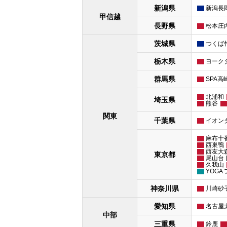
新潟県
新潟長
甲信越
長野県
松本庄
茨城県
つくば
栃木県
ヨーク
群馬県
SPA高
北浦和
埼玉県
熊谷
関東
千葉県
イオン
麻布十
西巣鴨
西友大
東京都
尾山台
久我山
YOGA
神奈川県
川崎砂
愛知県
名古屋
中部
三重県
鈴鹿