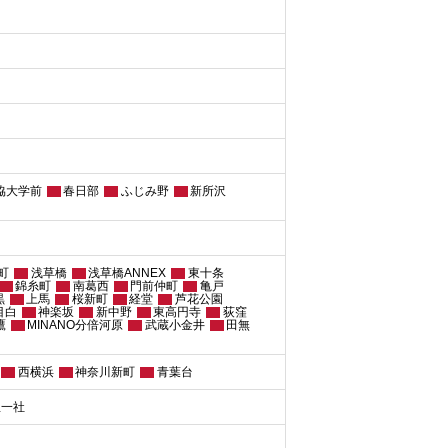
協大学前
春日部
ふじみ野
新所沢
町
浅草橋
浅草橋ANNEX
東十条
錦糸町
南葛西
門前仲町
亀戸
黒
上馬
桜新町
経堂
芦花公園
目白
神楽坂
新中野
東高円寺
荻窪
鷹
MINANO分倍河原
武蔵小金井
田無
西横浜
神奈川新町
青葉台
屋一社