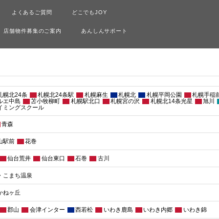
よくあるご質問
どこでもJOY
店舗物件募集のご案内
あんしんサポート
 札幌北24条
札幌北24条駅
札幌麻生
札幌北
札幌平岡公園
札幌手稲
ルエ中島
苫小牧柳町
札幌駅北口
札幌宮の沢
札幌北14条光星
旭川
イミングスクール
青森
山駅前
花巻
仙台荒井
仙台東口
石巻
古川
・こまち温泉
かねヶ丘
郡山
会津インター
西若松
いわき鹿島
いわき内郷
いわき錦