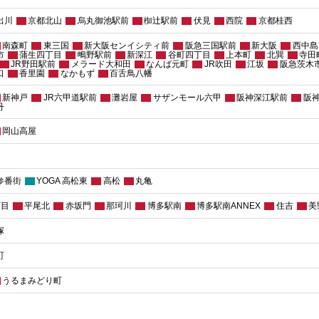
出川
京都北山
烏丸御池駅前
椥辻駅前
伏見
西院
京都桂西
南森町
東三国
新大阪センイシティ前
阪急三国駅前
新大阪
西中島
市
蒲生四丁目
鴫野駅前
新深江
谷町四丁目
上本町
北巽
寺田
JR野田駅前
メラード大和田
なんば元町
JR吹田
江坂
阪急茨木
口
香里園
なかもず
百舌鳥八幡
新神戸
JR六甲道駅前
灘岩屋
サザンモール六甲
阪神深江駅前
阪
丹
岡山高屋
参番街
YOGA 高松東
高松
丸亀
丁目
平尾北
赤坂門
那珂川
博多駅南
博多駅南ANNEX
住吉
美
塚
町
うるまみどり町