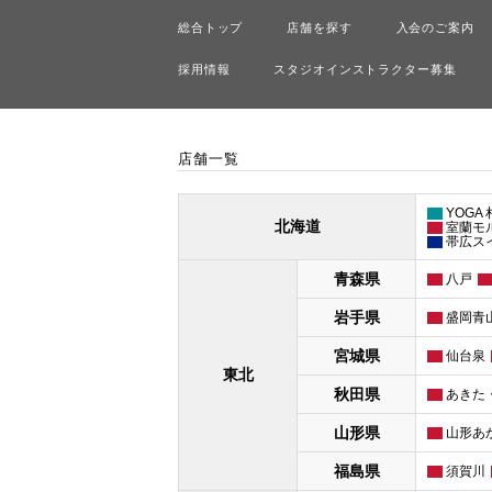
総合トップ
店舗を探す
入会のご案内
採用情報
スタジオインストラクター募集
店舗一覧
YOGA
北海道
室蘭モ
帯広ス
青森県
八戸
岩手県
盛岡青
宮城県
仙台泉
東北
秋田県
あきた
山形県
山形あ
福島県
須賀川