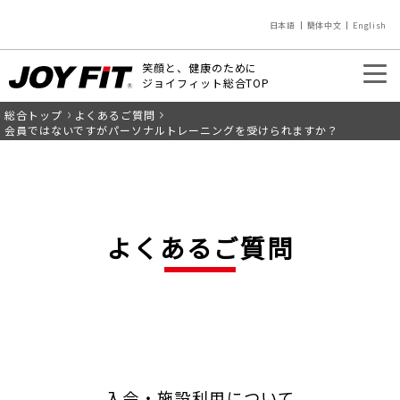
日本語
簡体中文
English
笑顔と、健康のために
ジョイフィット総合TOP
総合トップ
よくあるご質問
入会のご案内
店舗を探す
会員ではないですがパーソナルトレーニングを受けられますか？
よくあるご質問
入会・施設利用について