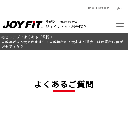
日本語
簡体中文
English
笑顔と、健康のために
ジョイフィット総合TOP
総合トップ
よくあるご質問
入会のご案内
店舗を探す
未成年者は入会できますか？未成年者の入会および退会には保護者同伴が
必要ですか？
よくあるご質問