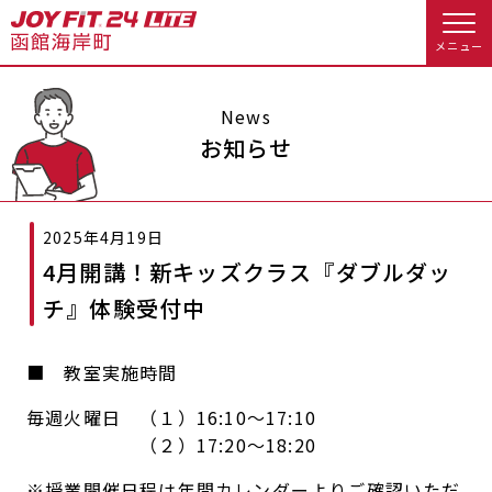
メニュー
店舗トップ
News
お知らせ
会員様向けのご案内
2025年4月19日
会員の方へトップ
4月開講！新キッズクラス『ダブルダッ
入会のお手続きをする
会員様へのお知らせ
スタジオプログラム情報
チ』体験受付中
入会するトップ
予約する
休会お手続き
■ 教室実施時間
料金・サービス等詳しく見る
Appで入会手続き
オプション料金
アクセス
毎週火曜日 （１）16:10～17:10
（２）17:20～18:20
入会を悩まれている方へトップ
店舗情報・サービス
よくあるご質問
※授業開催日程は年間カレンダーよりご確認いただ
JOYFIT総合トップ
JOYFIT