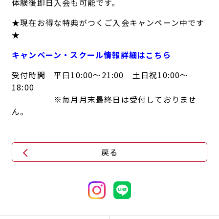
体験後即日入会も可能です。
★現在お得な特典がつくご入会キャンペーン中です
★
キャンペーン・スクール情報詳細はこちら
受付時間 平日10:00～21:00 土日祝10:00～
18:00
※毎月月末最終日は受付しておりませ
ん。
戻る