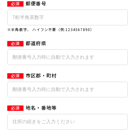
郵便番号
キャンペーン
料金のご案内
JOYFIT24
JOYFIT YOGA
アクセス
店舗情報・サービス
※半角数字、 ハイフン不要（例:1234567890）
JOYFIT+
店舗を探す
見学・体験
入会方法
都道府県
よくあるご質問
店舗へのお問い合わせ
市区郡・町村
地名・番地等