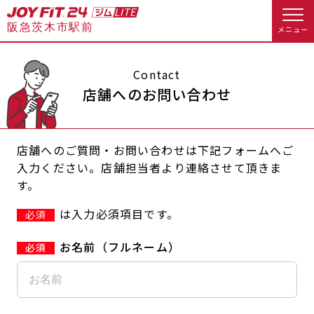
阪急茨木市駅前
メニュー
店舗トップ
Contact
店舗へのお問い合わせ
会員様向けのご案内
店舗へのご質問・お問い合わせは下記フォームへご
会員の方へトップ
入力ください。店舗担当者より連絡させて頂きま
す。
入会のお手続きをする
会員様へのお知らせ
休会お手続き
は入力必須項目です。
必須
入会するトップ
オプション料金
アクセス
お名前（フルネーム）
料金・サービス等詳しく見る
Appで入会手続き
店舗情報・サービス
よくあるご質問
入会を悩まれている方へトップ
店舗へのお問い合わせ
JOYFIT総合トップ
JOYFIT