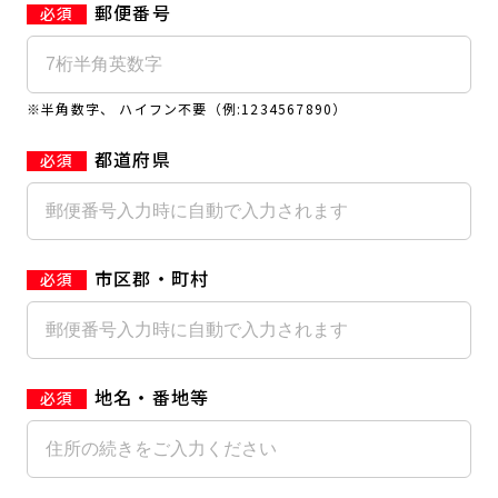
郵便番号
キャンペーン
料金のご案内
JOYFIT24
JOYFIT YOGA
アクセス
店舗情報・サービス
※半角数字、 ハイフン不要（例:1234567890）
JOYFIT+
店舗を探す
見学・体験
入会方法
都道府県
よくあるご質問
店舗へのお問い合わせ
市区郡・町村
地名・番地等