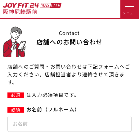
メニュー
店舗トップ
Contact
店舗へのお問い合わせ
会員様向けのご案内
店舗へのご質問・お問い合わせは下記フォームへご
会員の方へトップ
入力ください。店舗担当者より連絡させて頂きま
す。
入会のお手続きをする
会員様へのお知らせ
休会お手続き
は入力必須項目です。
必須
入会するトップ
オプション料金
アクセス
お名前（フルネーム）
料金・サービス等詳しく見る
Appで入会手続き
店舗情報・サービス
よくあるご質問
入会を悩まれている方へトップ
店舗へのお問い合わせ
JOYFIT総合トップ
JOYFIT