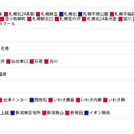
条
札幌北24条駅
札幌麻生
札幌北
札幌平岡公園
札幌手稲
苫小牧柳町
札幌駅北口
札幌宮の沢
札幌北14条光星
旭川
スクール
花巻
荒井
仙台東口
石巻
古川
温泉
会津インター
西若松
いわき鹿島
いわき内郷
いわき錦
上越
新潟東区役所
新潟青山
新発田
イオン県央