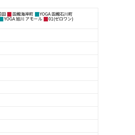
前田
函館海岸町
YOGA 函館石川町
YOGA 旭川 アモール
01(ゼロワン)