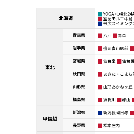
YOGA 札幌北24
北海道
室蘭モルエ中島
帯広スイミング
青森県
八戸
青森
岩手県
盛岡青山駅前
宮城県
仙台泉
仙台
東北
秋田県
あきた・こまち
山形県
山形あかねヶ丘
福島県
須賀川
郡山
新潟県
新潟長岡日赤
甲信越
長野県
松本庄内