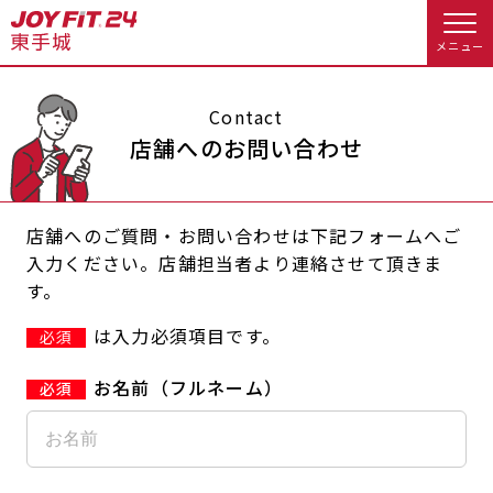
メニュー
店舗トップ
Contact
店舗へのお問い合わせ
会員様向けのご案内
店舗へのご質問・お問い合わせは下記フォームへご
会員の方へトップ
入力ください。店舗担当者より連絡させて頂きま
す。
入会のお手続きをする
会員様へのお知らせ
スタジオプログラム情報
は入力必須項目です。
必須
入会するトップ
休会お手続き
オプション料金
お名前（フルネーム）
料金・サービス等詳しく見る
Appで入会手続き
アクセス
店舗情報・サービス
入会を悩まれている方へトップ
よくあるご質問
店舗へのお問い合わせ
JOYFIT総合トップ
JOYFIT