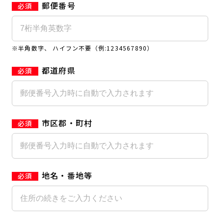
郵便番号
キャンペーン
料金のご案内
JOYFIT24
JOYFIT YOGA
アクセス
店舗情報・サービス
※半角数字、 ハイフン不要（例:1234567890）
JOYFIT+
店舗を探す
見学・体験
スタジオプログラム情報
都道府県
入会方法
よくあるご質問
店舗へのお問い合わせ
市区郡・町村
地名・番地等