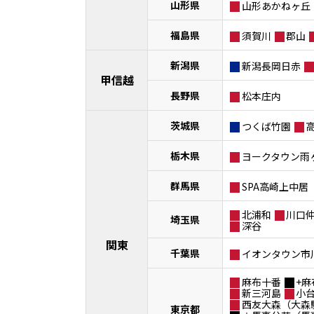
山形県
山形あかねヶ丘
福島県
須賀川
郡山
新潟県
新潟長岡日赤
甲信越
長野県
松本庄内
茨城県
つくば竹園
栃木県
ヨークタウン雨
群馬県
SPA高崎上中居
北浦和
川口
埼玉県
深谷
関東
千葉県
イオンタウン市
麻布十番
+麻
新三河島
小
西友大森（大森
東京都