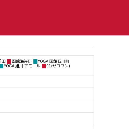
前田
函館海岸町
YOGA 函館石川町
YOGA 旭川 アモール
01(ゼロワン)