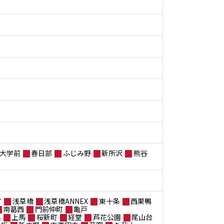
大学前
春日部
ふじみ野
新所沢
熊谷
町
浅草橋
浅草橋ANNEX
東十条
西巣鴨
南葛西
門前仲町
亀戸
黒
上馬
桜新町
経堂
芦花公園
尾山台