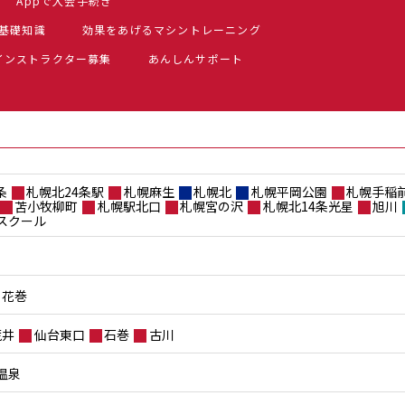
Appで入会手続き
基礎知識
効果をあげるマシントレーニング
インストラクター募集
あんしんサポート
条
札幌北24条駅
札幌麻生
札幌北
札幌平岡公園
札幌手稲
苫小牧柳町
札幌駅北口
札幌宮の沢
札幌北14条光星
旭川
スクール
花巻
荒井
仙台東口
石巻
古川
温泉