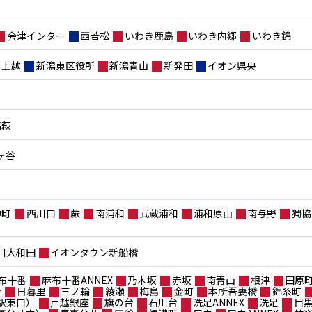
会津インター
西若松
いわき鹿島
いわき内郷
いわき錦
上越
新潟東区役所
新潟青山
新発田
イオン県央
高萩
ヶ谷
仲町
西川口
蕨
南浦和
武蔵浦和
浦和原山
南与野
獨協
川大和田
イオンタウン新船橋
布十番
麻布十番ANNEX
乃木坂
赤坂
南青山
根津
田原
台
日暮里
三ノ輪
綾瀬
梅島
金町
本所吾妻橋
錦糸町
駅東口）
戸越銀座
旗の台
石川台
洗足ANNEX
洗足
目