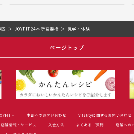
3区
JOYFIT24本所吾妻橋
見学・体験
ページトップ
OYFIT＋
本部へのお問い合わせ
Vitalityに関するお問い合わせ
店舗情報・サービス
入会方法
よくあるご質問
店舗への