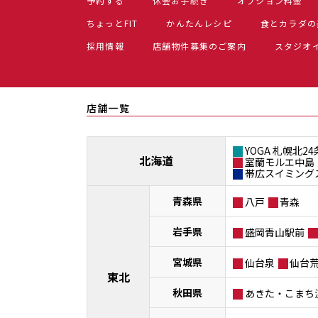
予約する
休会お手続き
オプション料金
ちょっとFIT
かんたんレシピ
食とカラダの
採用情報
店舗物件募集のご案内
スタジオ
店舗一覧
YOGA 札幌北24
北海道
室蘭モルエ中島
帯広スイミング
青森県
八戸
青森
岩手県
盛岡青山駅前
宮城県
仙台泉
仙台
東北
秋田県
あきた・こまち