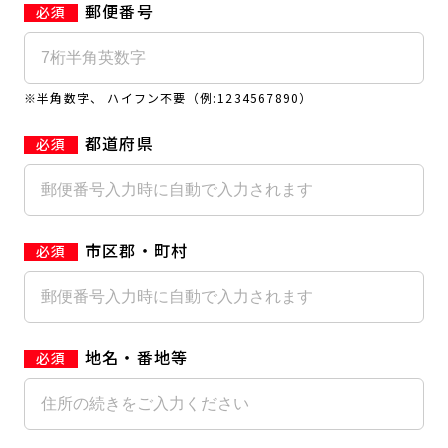
郵便番号
キャンペーン
料金のご案内
JOYFIT24
JOYFIT YOGA
アクセス
店舗情報・サービス
※半角数字、 ハイフン不要（例:1234567890）
JOYFIT+
店舗を探す
見学・体験
入会方法
都道府県
よくあるご質問
店舗へのお問い合わせ
市区郡・町村
地名・番地等