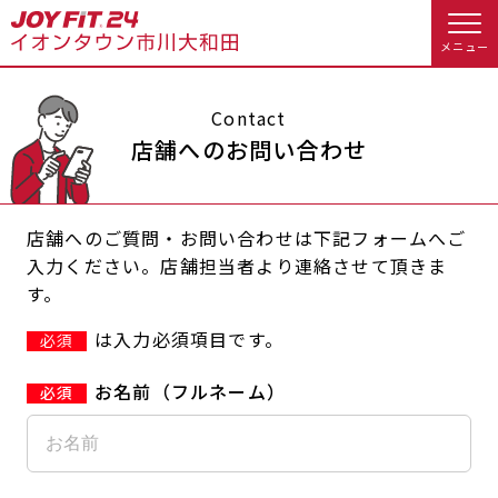
メニュー
店舗トップ
Contact
店舗へのお問い合わせ
会員様向けのご案内
店舗へのご質問・お問い合わせは下記フォームへご
会員の方へトップ
入力ください。店舗担当者より連絡させて頂きま
す。
入会のお手続きをする
会員様へのお知らせ
予約する
は入力必須項目です。
必須
入会するトップ
休会お手続き
オプション料金
お名前（フルネーム）
料金・サービス等詳しく見る
Appで入会手続き
アクセス
店舗情報・サービス
入会を悩まれている方へトップ
よくあるご質問
店舗へのお問い合わせ
JOYFIT総合トップ
JOYFIT