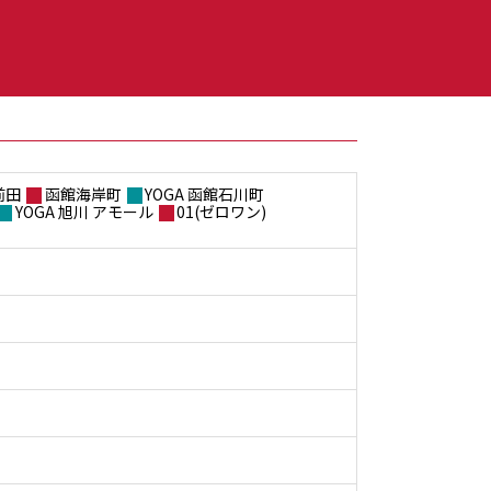
前田
函館海岸町
YOGA 函館石川町
YOGA 旭川 アモール
01(ゼロワン)