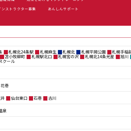
インストラクター募集
あんしんサポート
条
札幌北24条駅
札幌麻生
札幌北
札幌平岡公園
札幌手稲
苫小牧柳町
札幌駅北口
札幌宮の沢
札幌北14条光星
旭川
スクール
花巻
荒井
仙台東口
石巻
古川
温泉