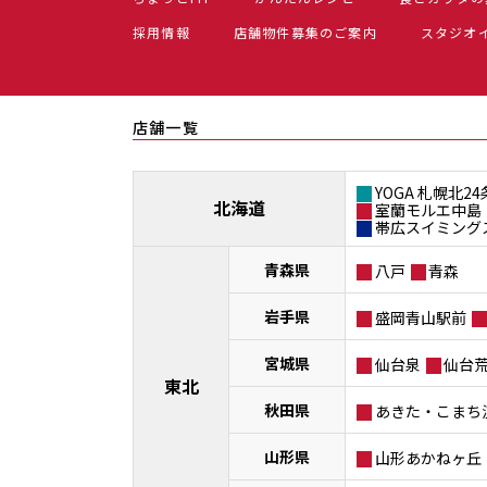
採用情報
店舗物件募集のご案内
スタジオ
店舗一覧
YOGA 札幌北24
北海道
室蘭モルエ中島
帯広スイミング
青森県
八戸
青森
岩手県
盛岡青山駅前
宮城県
仙台泉
仙台
東北
秋田県
あきた・こまち
山形県
山形あかねヶ丘