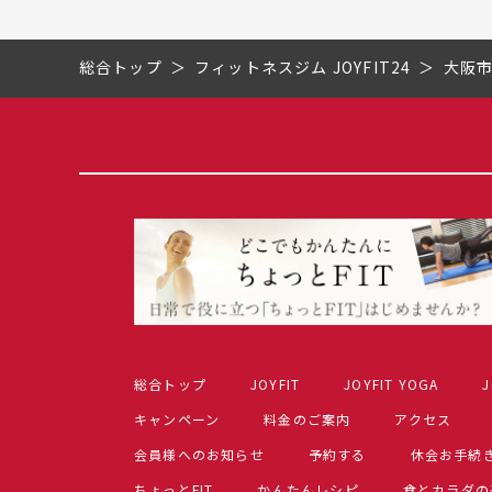
総合トップ
フィットネスジム JOYFIT24
大阪
総合トップ
JOYFIT
JOYFIT YOGA
J
キャンペーン
料金のご案内
アクセス
会員様へのお知らせ
予約する
休会お手続
ちょっとFIT
かんたんレシピ
食とカラダの