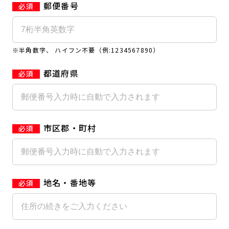
郵便番号
キャンペーン
料金のご案内
JOYFIT24
JOYFIT YOGA
アクセス
店舗情報・サービス
※半角数字、 ハイフン不要（例:1234567890）
JOYFIT+
店舗を探す
見学・体験
入会方法
都道府県
よくあるご質問
店舗へのお問い合わせ
市区郡・町村
地名・番地等