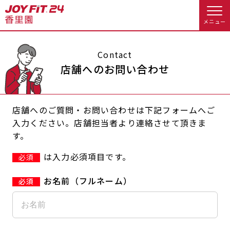
メニュー
店舗トップ
Contact
店舗へのお問い合わせ
会員様向けのご案内
店舗へのご質問・お問い合わせは下記フォームへご
会員の方へトップ
入力ください。店舗担当者より連絡させて頂きま
す。
入会のお手続きをする
会員様へのお知らせ
予約する
は入力必須項目です。
必須
入会するトップ
休会お手続き
オプション料金
お名前（フルネーム）
料金・サービス等詳しく見る
Appで入会手続き
アクセス
店舗情報・サービス
入会を悩まれている方へトップ
よくあるご質問
店舗へのお問い合わせ
JOYFIT総合トップ
JOYFIT