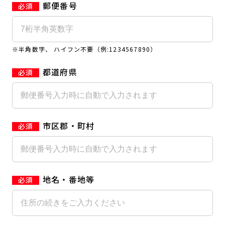
郵便番号
キャンペーン
料金のご案内
店舗へのお問い合わせ
JOYFIT24
JOYFIT YOGA
アクセス
店舗情報・サービス
※半角数字、 ハイフン不要（例:1234567890）
JOYFIT+
店舗を探す
見学・体験
スタジオプログラム情報
都道府県
入会方法
よくあるご質問
店舗へのお問い合わせ
市区郡・町村
地名・番地等