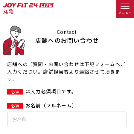
メニュー
店舗トップ
Contact
店舗へのお問い合わせ
会員様向けのご案内
店舗へのご質問・お問い合わせは下記フォームへご
会員の方へトップ
入力ください。店舗担当者より連絡させて頂きま
す。
入会のお手続きをする
会員様へのお知らせ
スタジオプログラム情報
は入力必須項目です。
必須
入会するトップ
予約する
休会お手続き
お名前（フルネーム）
料金・サービス等詳しく見る
クレジットカードで入会する
WEBで入会来店予約
オプション料金
アクセス
入会を悩まれている方へトップ
店舗情報・サービス
よくあるご質問
JOYFIT総合トップ
JOYFIT