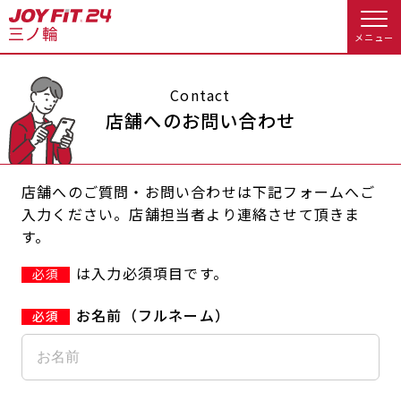
メニュー
店舗トップ
Contact
店舗へのお問い合わせ
会員様向けのご案内
店舗へのご質問・お問い合わせは下記フォームへご
会員の方へトップ
入力ください。店舗担当者より連絡させて頂きま
す。
入会のお手続きをする
会員様へのお知らせ
予約する
は入力必須項目です。
必須
入会するトップ
休会お手続き
オプション料金
お名前（フルネーム）
料金・サービス等詳しく見る
Appで入会手続き
アクセス
店舗情報・サービス
入会を悩まれている方へトップ
よくあるご質問
店舗へのお問い合わせ
JOYFIT総合トップ
JOYFIT