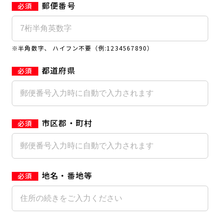
郵便番号
キャンペーン
料金のご案内
JOYFIT24
JOYFIT YOGA
アクセス
店舗情報・サービス
※半角数字、 ハイフン不要（例:1234567890）
JOYFIT+
店舗を探す
見学・体験
入会方法
都道府県
よくあるご質問
店舗へのお問い合わせ
市区郡・町村
地名・番地等