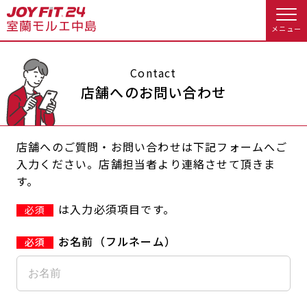
メニュー
店舗トップ
Contact
店舗へのお問い合わせ
会員様向けのご案内
店舗へのご質問・お問い合わせは下記フォームへご
会員の方へトップ
入力ください。店舗担当者より連絡させて頂きま
す。
入会のお手続きをする
会員様へのお知らせ
スタジオプログラム情報
は入力必須項目です。
必須
入会するトップ
予約する
休会お手続き
お名前（フルネーム）
料金・サービス等詳しく見る
Appで入会手続き
オプション料金
アクセス
入会を悩まれている方へトップ
店舗情報・サービス
よくあるご質問
JOYFIT総合トップ
JOYFIT