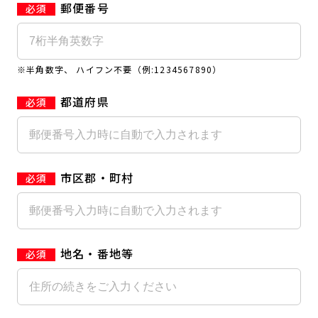
郵便番号
キャンペーン
料金のご案内
店舗へのお問い合わせ
JOYFIT24
JOYFIT YOGA
アクセス
店舗情報・サービス
※半角数字、 ハイフン不要（例:1234567890）
JOYFIT+
店舗を探す
見学・体験
スタジオプログラム情報
都道府県
入会方法
よくあるご質問
店舗へのお問い合わせ
市区郡・町村
地名・番地等