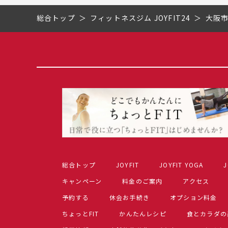
総合トップ
フィットネスジム JOYFIT24
大阪
総合トップ
JOYFIT
JOYFIT YOGA
J
キャンペーン
料金のご案内
アクセス
予約する
休会お手続き
オプション料金
ちょっとFIT
かんたんレシピ
食とカラダの