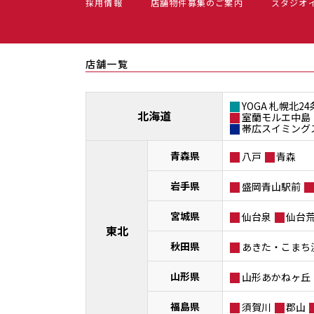
採用情報
店舗物件募集のご案内
スタジオ
店舗一覧
YOGA 札幌北24
北海道
室蘭モルエ中島
帯広スイミング
青森県
八戸
青森
岩手県
盛岡青山駅前
宮城県
仙台泉
仙台
東北
秋田県
あきた・こまち
山形県
山形あかねヶ丘
福島県
須賀川
郡山