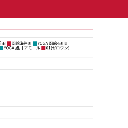
前田
函館海岸町
YOGA 函館石川町
YOGA 旭川 アモール
01(ゼロワン)