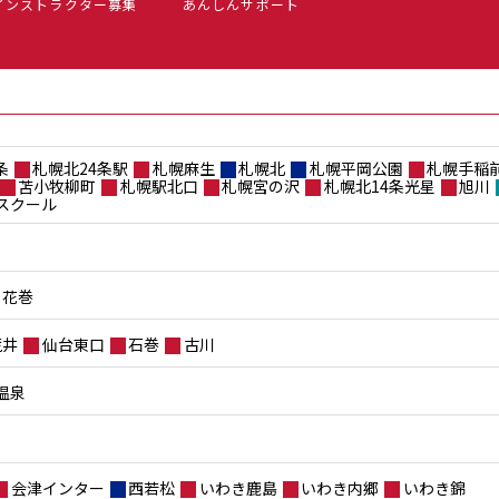
インストラクター募集
あんしんサポート
条
札幌北24条駅
札幌麻生
札幌北
札幌平岡公園
札幌手稲
苫小牧柳町
札幌駅北口
札幌宮の沢
札幌北14条光星
旭川
スクール
花巻
荒井
仙台東口
石巻
古川
温泉
会津インター
西若松
いわき鹿島
いわき内郷
いわき錦