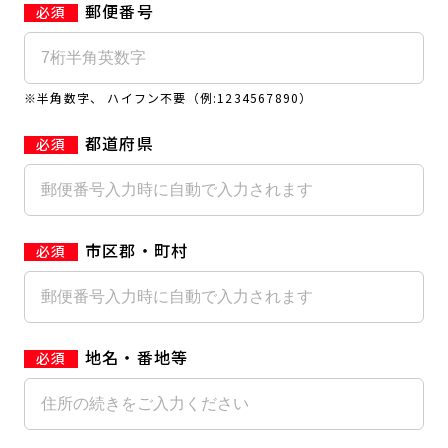
郵便番号
キャンペーン
料金のご案内
JOYFIT24
JOYFIT YOGA
アクセス
店舗情報・サービス
※半角数字、 ハイフン不要（例:1234567890）
JOYFIT+
店舗を探す
見学・体験
入会方法
都道府県
よくあるご質問
店舗へのお問い合わせ
市区郡・町村
地名・番地等