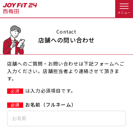
メニュー
店舗トップ
Contact
店舗への問い合わせ
会員様向けのご案内
店舗へのご質問・お問い合わせは下記フォームへご
会員の方へトップ
入力ください。店舗担当者より連絡させて頂きま
す。
入会のお手続きをする
会員様へのお知らせ
予約する
は入力必須項目です。
必須
入会するトップ
休会お手続き
オプション料金
お名前（フルネーム）
料金・サービス等詳しく見る
Appで入会手続き
アクセス
店舗情報・サービス
入会を悩まれている方へトップ
よくあるご質問
店舗へのお問い合わせ
JOYFIT総合トップ
JOYFIT