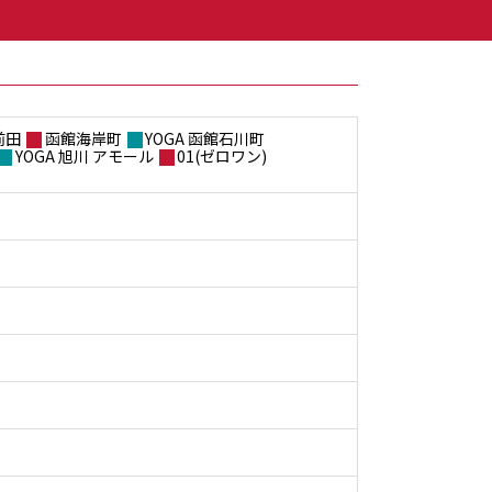
前田
函館海岸町
YOGA 函館石川町
YOGA 旭川 アモール
01(ゼロワン)