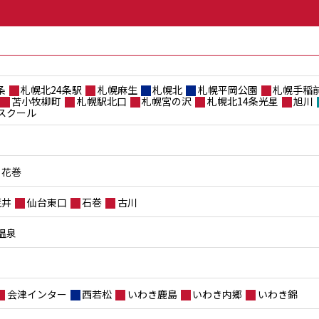
条
札幌北24条駅
札幌麻生
札幌北
札幌平岡公園
札幌手稲
苫小牧柳町
札幌駅北口
札幌宮の沢
札幌北14条光星
旭川
スクール
花巻
荒井
仙台東口
石巻
古川
温泉
会津インター
西若松
いわき鹿島
いわき内郷
いわき錦