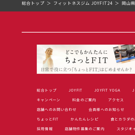
総合トップ
フィットネスジム JOYFIT24
岡山
総合トップ
JOYFIT
JOYFIT YOGA
J
キャンペーン
料金のご案内
アクセス
店舗へのお問い合わせ
会員様へのお知らせ
ちょっとFIT
かんたんレシピ
食とカラダの
採用情報
店舗物件募集のご案内
スタジオ