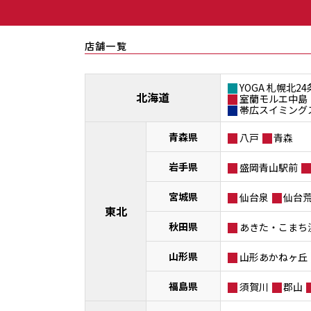
店舗一覧
YOGA 札幌北24
北海道
室蘭モルエ中島
帯広スイミング
青森県
八戸
青森
岩手県
盛岡青山駅前
宮城県
仙台泉
仙台
東北
秋田県
あきた・こまち
山形県
山形あかねヶ丘
福島県
須賀川
郡山