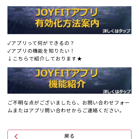
キャンペーン
料金のご案内
JOYFIT24
JOYFIT YOGA
アクセス
店舗情報・サービス
JOYFIT+
店舗を探す
見学・体験
入会方法
✓アプリって何ができるの？
✓アプリの機能を知りたい！
よくあるご質問
店舗へのお問い合わせ
↓こちらで紹介しております★
ご不明な点がございましたら、お問い合わせフォー
ムまたはアプリ問い合わせからご連絡ください。
戻る