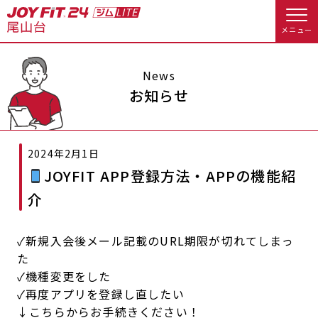
メニュー
店舗トップ
News
お知らせ
会員様向けのご案内
2024年2月1日
会員の方へトップ
JOYFIT APP登録方法・APPの機能紹
入会のお手続きをする
会員様へのお知らせ
休会お手続き
介
入会するトップ
オプション料金
アクセス
✓新規入会後メール記載のURL期限が切れてしまっ
た
料金・サービス等詳しく見る
Appで入会手続き
店舗情報・サービス
よくあるご質問
✓機種変更をした
✓再度アプリを登録し直したい
入会を悩まれている方へトップ
店舗へのお問い合わせ
↓こちらからお手続きください！
JOYFIT総合トップ
JOYFIT